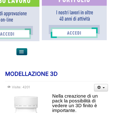
≡
Sei qui:
Home
COMUNICAZIONE E MARKETING
MODELLAZIONE 3D
Visite: 4201
Nella creazione di un
pack la possibilità di
vedere un 3D finito è
importante.