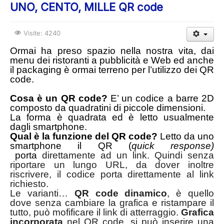
UNO, CENTO, MILLE QR code
Visite: 4240
Ormai ha preso spazio nella nostra vita, dai
menu dei ristoranti a pubblicità e Web ed anche
il packaging è ormai terreno per l’utilizzo dei QR
code.
Cosa è un QR code?
E’ un codice a barre 2D
composto da quadratini di piccole dimensioni.
La forma è quadrata ed è letto usualmente
dagli smartphone.
Qual è la funzione del QR code?
Letto da uno
smartphone il QR (
quick response)
porta
direttamente ad un link. Quindi senza
riportare un lungo URL, da dover inoltre
riscrivere, il codice porta direttamente al link
richiesto.
Le varianti…
QR code dinamico
, è quello
dove senza cambiare la grafica e ristampare il
tutto, può mofificare il link di atterraggio.
Grafica
incorporata
nel QR code, si può inserire una