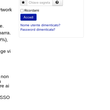
Chiave segreta
artwork
Ricordami
Accedi
Nome utente dimenticato?
e.
Password dimenticata?
barra.
0%),
ge vi
e non
a
re ai
ROSSO