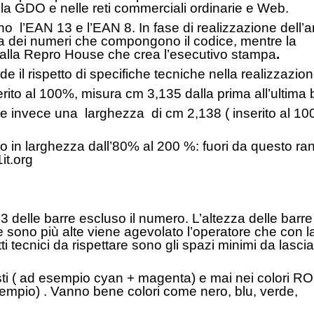
la GDO e nelle reti commerciali ordinarie e Web.
 sono l’EAN 13 e l’EAN 8. In fase di realizzazione dell’
za dei numeri che compongono il codice, mentre la
alla Repro House che crea l’esecutivo stampa
.
de il rispetto di specifiche tecniche nella realizzazion
erito al 100%, misura cm 3,135 dalla prima all’ultima 
de invece una larghezza di cm 2,138 ( inserito al 10
 in larghezza dall’80% al 200 %: fuori da questo ran
1it.org
,3 delle barre escluso il numero. L’altezza delle barr
re sono più alte viene agevolato l’operatore che con l
tti tecnici da rispettare sono gli spazi minimi da lascia
i ( ad esempio cyan + magenta) e mai nei colori 
sempio) . Vanno bene colori come nero, blu, verde,