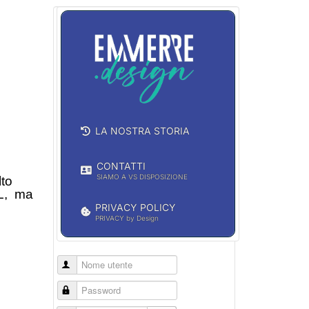
LA NOSTRA STORIA
CONTATTI
SIAMO A VS DISPOSIZIONE
lto
 L, ma
PRIVACY POLICY
PRIVACY by Design
Nome utente
Password