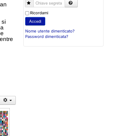
Chiave segreta
Ean
e
Ricordami
Accedi
 si
la
Nome utente dimenticato?
he
Password dimenticata?
entre