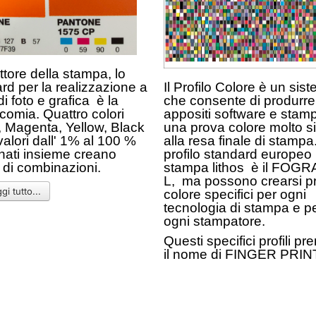
ttore della stampa, lo
rd per la realizzazione a
Il Profilo Colore è un sis
di foto e grafica è la
che consente di produrre
comia. Quattro colori
appositi software e stamp
 Magenta, Yellow, Black
una prova colore molto s
 valori dall' 1% al 100 %
alla resa finale di stampa
nati insieme creano
profilo standard europeo 
i di combinazioni.
stampa lithos è il FOGR
L, ma possono crearsi pro
i tutto...
colore specifici per ogni
tecnologia di stampa e p
ogni stampatore.
Questi specifici profili p
il nome di FINGER PRIN