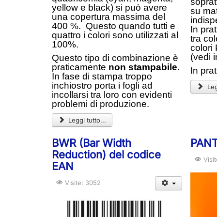
sopratt
yellow e black) si può avere
su mat
una copertura massima del
indisp
400 %. Questo quando tutti e
In pra
quattro i colori sono utilizzati al
tra col
100%.
colori
(vedi 
Questo tipo di combinazione è
praticamente
non stampabile
.
In pra
In fase di stampa troppo
inchiostro porta i fogli ad
Legg
incollarsi tra loro con evidenti
problemi di produzione.
Leggi tutto...
BWR (Bar Width
PANT
Reduction) del codice
Visi
EAN
Visite: 3052