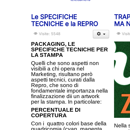
Le SPECIFICHE
TRAP
TECNICHE e la REPRO
MA 
Visite: 5548
Visi
PACKAGING, LE
SPECIFICHE TECNICHE PER
LA STAMPA
Quelli che sono aspetti non
visibili a chi opera nel
Marketing, risultano però
aspetti tecnici, curati dalla
Repro, che sono di
fondamentale importanza nella
finalizzazione dii un artwork
per la stampa. In particolare:
PERCENTUALE DI
COPERTURA
Con i quattro colori base della
Nella 
quadricomia (cyan, magenta,