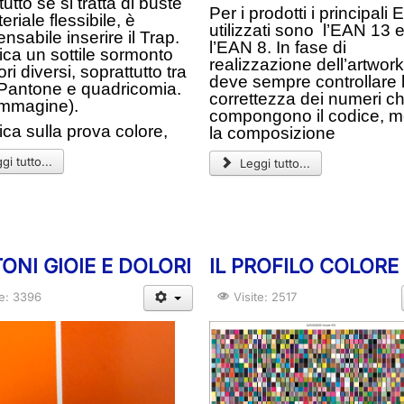
utto se si tratta di buste
Per i prodotti i principali 
eriale flessibile, è
utilizzati sono l’EAN 13 
ensabile inserire il Trap.
l’EAN 8. In fase di
tica un sottile sormonto
realizzazione dell’artwork
ori diversi, soprattutto tra
deve sempre controllare 
 Pantone e quadricomia.
correttezza dei numeri c
immagine).
compongono il codice, m
tica sulla prova colore,
la composizione
i tutto...
Leggi tutto...
ONI GIOIE E DOLORI
IL PROFILO COLORE
te: 3396
Visite: 2517