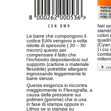
Nel se
standa
colori 
Le barre che compongono il
quadri
codice EAN vengono a volta
(Cyan,
ridotte di spessore ( 20 – 30
) i cui
micron) questo per
combi
compensare il fatto che
milion
l’inchiostro depositandosi sul
supporto (cartone o materiale
Legg
flessibile) potrebbe allargarsi
ingrossando leggermente le
barre stesse.
Questa esigenza si riscontra
maggiormente in Flexografia, a
causa della pressione sui
polimeri (gomme) che si usa
in
fase di stampa oppure in
Lithos se si stampa su