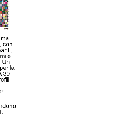
tema
, con
anti,
imile
. Un
per la
A 39
fili
er
rendono
T.