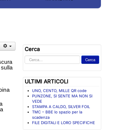
Cerca
Cerca
Cerca
scura
nel
 sulla
sito
ULTIMI ARTICOLI
bina
UNO, CENTO, MILLE QR code
PUNZONE, SI SENTE MA NON SI
VEDE
la
STAMPA A CALDO, SILVER FOIL
la
TMC – BBE lo spazio per la
scadenza
FILE DIGITALI E LORO SPECIFICHE